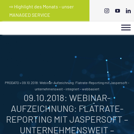
Skip
⇨ Highlight des Monats - unser
to
MANAGED SERVICE
content
PRODATO
»
09.10.2018: Webinar-Aufzeichnung: Flatrate-Reporting mit Jaspersoft –
unternehmensweit – integriert – webbasiert
09.10.2018: WEBINAR-
AUFZEICHNUNG: FLATRATE-
REPORTING MIT JASPERSOFT –
UNTERNEHMENSWEIT –