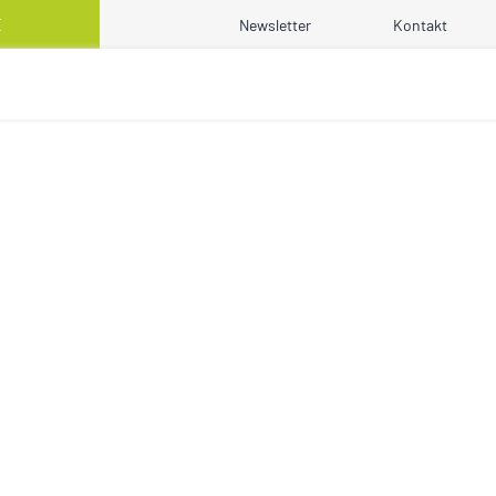
E
Newsletter
Kontakt
ATO
»
13.06.2018: Webinar-Aufzeichnung: Enterprise Integration mit Tale
EBINAR-AUFZEICHNU
GRATION MIT TALEN