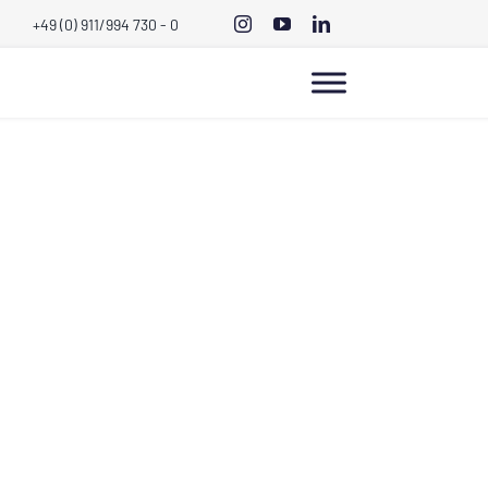
+49 (0) 911/994 730 - 0
nd ESB
NG: ENTERPRISE
D ESB