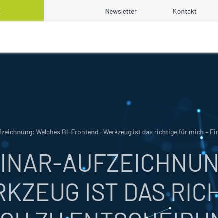
E
Newsletter
Kontakt
zeichnung: Welches BI-Frontend -Werkzeug ist das richtige für mich – Ei
EBINAR-AUFZEICHNUN
ZEUG IST DAS RICH