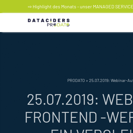
Skip
⇨ Highlight des Monats - unser MANAGED SERVIC
to
content
PRODATO
»
25.07.2019: Webinar-Auf
25.07.2019: W
FRONTEND -WERK