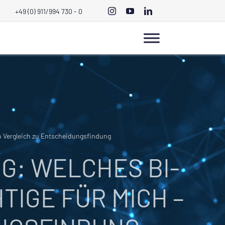
+49 (0) 911/994 730 - 0
n Vergleich zu Entscheidungsfindung
G: WELCHES BI-
TIGE FÜR MICH –