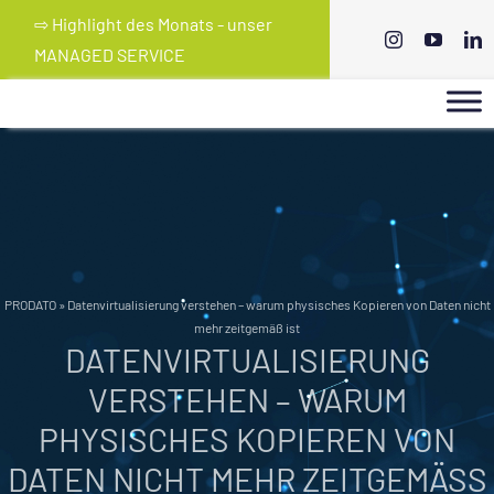
Skip
⇨ Highlight des Monats - unser
to
MANAGED SERVICE
content
PRODATO
»
Datenvirtualisierung verstehen – warum physisches Kopieren von Daten nicht
mehr zeitgemäß ist
DATENVIRTUALISIERUNG
VERSTEHEN – WARUM
PHYSISCHES KOPIEREN VON
DATEN NICHT MEHR ZEITGEMÄSS I