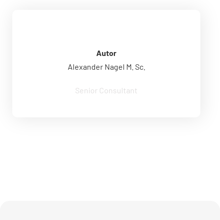
Alexander Nagel M. Sc.
Autor
Alexander Nagel M. Sc.
Senior Consultant