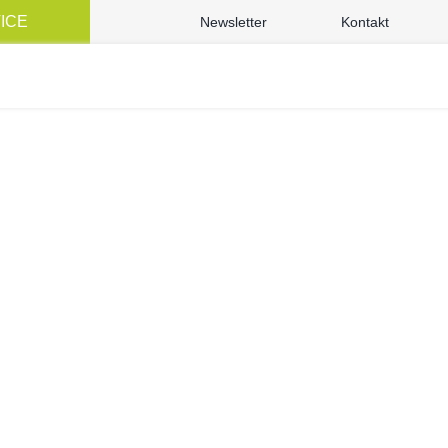
VICE
Newsletter
Kontakt
PRODATO
»
Los geht’s!
LOS GEHT’S!