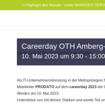
Skip
⇨ Highlight des Monats - unser MANAGED SER
to
content
Careerday OTH Amberg
Diese Veranstaltung hat bereits stattgefunden.
10. Mai 2023 um 9:30
-
15:00
Als IT-Unternehmensberatung in der Metropolregion 
Mitarbeiter
PRODATO
auf dem
careerday 2023
der 
Weiden am 10. Mai 2023.
Unterstütze uns mit deinen Stärken und werde Teil 