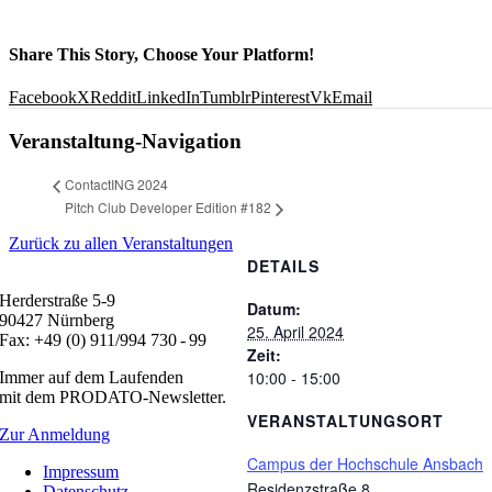
Share This Story, Choose Your Platform!
Facebook
X
Reddit
LinkedIn
Tumblr
Pinterest
Vk
Email
Veranstaltung-Navigation
ContactING 2024
Pitch Club Developer Edition #182
Zurück zu allen Veranstaltungen
DETAILS
Herderstraße 5-9
Datum:
90427 Nürnberg
25. April 2024
Fax: +49 (0) 911/994 730 - 99
Zeit:
10:00 - 15:00
Immer auf dem Laufenden
mit dem PRODATO-Newsletter.
VERANSTALTUNGSORT
Zur Anmeldung
Campus der Hochschule Ansbach
Impressum
Residenzstraße 8
Datenschutz