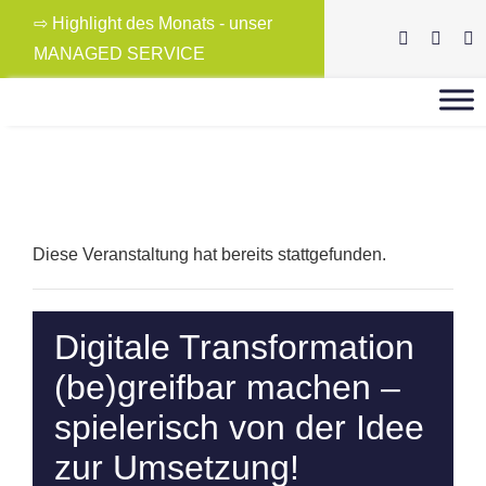
Skip
⇨ Highlight des Monats - unser
to
MANAGED SERVICE
content
Diese Veranstaltung hat bereits stattgefunden.
Digitale Transformation
(be)greifbar machen –
spielerisch von der Idee
zur Umsetzung!