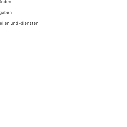
tänden
fgaben
ellen und -diensten