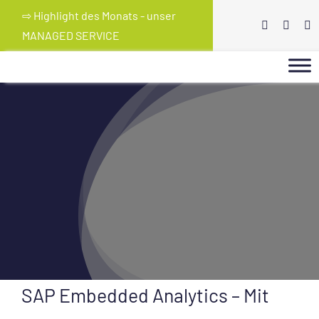
Skip
⇨ Highlight des Monats - unser
to
MANAGED SERVICE
content
SAP Embedded Analytics – Mit