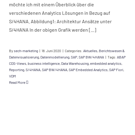
möchte ich mit einem Überblick über die
verschiedenen Analytics Lösungen in Bezug auf
S/4HANA. Abbildung1: Architektur Ansätze unter
S/4HANA In der obigen Grafik werden [...]
By
sech-marketing
|
18. Juni 2020
|
Categories:
Aktuelles
,
Berichtswesen &
Datenvisualisierung
,
Datenmodellierung
,
SAP
,
SAP BW/4HANA
|
Tags:
ABAP
CDS-Views
,
business intelligence
,
Data Warehousing
,
embedded analytics
,
Reporting
,
S/4HANA
,
SAP BW/4HANA
,
SAP Embedded Analytics
,
SAP Fiori
,
VDM
Read More